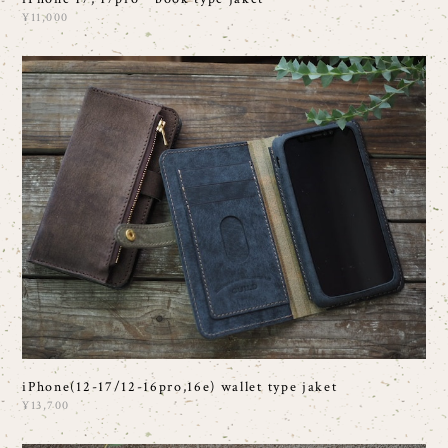
¥11,000
iPhone(12-17/12-16pro,16e) wallet type jaket
¥13,700