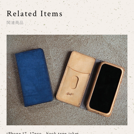
Related Items
関連商品
iPhone 17, 17pro book type jaket