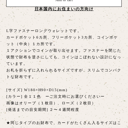
Add to cart
日本国内にお住まいの方向け
L字ファスナーロングウォレットです。
カードポケット6カ所、フリーポケット3カ所、コインポケ
ット（中央）１カ所です。
１アクションでコインが取り出せます。ファスナーを閉じた
状態で財布を逆さにしても、コインはこぼれない設計になっ
ています。
お札を折らずに入れられるサイズですが、スリムでコンパク
トな財布です。
[サイズ] W180×H90×D15(mm)
[カラー] 全１１色 ーご注文時にお選びくださいー
画像はオリーブ（１枚目）、ローズ（２枚目）
[発送までの目安期間] ２〜４週間程度
★同じタイプのお財布で、カードがたくさん入るサイズはこ