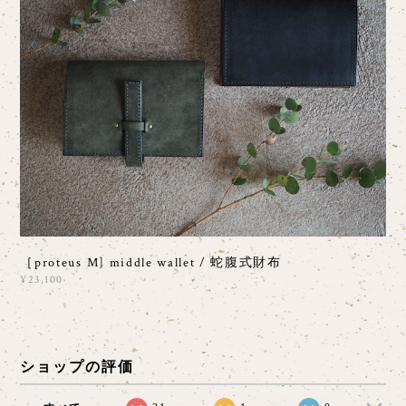
［proteus M] middle wallet / 蛇腹式財布
¥23,100
ショップの評価