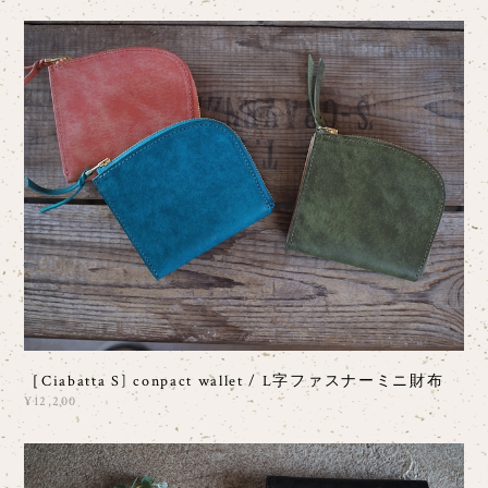
［Ciabatta S] conpact wallet / L字ファスナーミニ財布
¥12,200