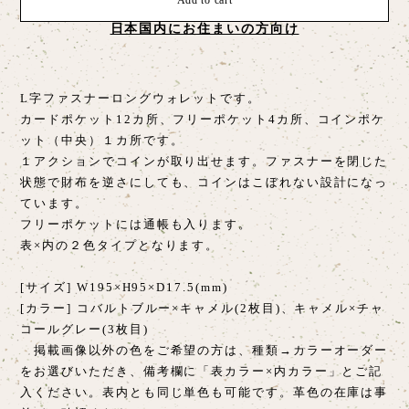
Add to cart
日本国内にお住まいの方向け
L字ファスナーロングウォレットです。
カードポケット12カ所、フリーポケット4カ所、コインポケ
ット（中央）１カ所です。
１アクションでコインが取り出せます。ファスナーを閉じた
状態で財布を逆さにしても、コインはこぼれない設計になっ
ています。
フリーポケットには通帳も入ります。
表×内の２色タイプとなります。
[サイズ] W195×H95×D17.5(mm)
[カラー] コバルトブルー×キャメル(2枚目)、キャメル×チャ
コールグレー(3枚目)
掲載画像以外の色をご希望の方は、種類→カラーオーダー
をお選びいただき、備考欄に「表カラー×内カラー」とご記
入ください。表内とも同じ単色も可能です。革色の在庫は事