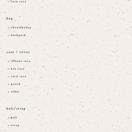
coin case
bag
shoulderbag
backpack
case / cover
iPhone case
key case
card case
pouch
other
belt/strap
belt
strap