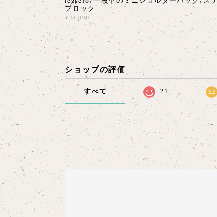
leggero/一枚革のミニショルダーバッグ/ス
プロック
¥22,000
ショップの評価
すべて
21