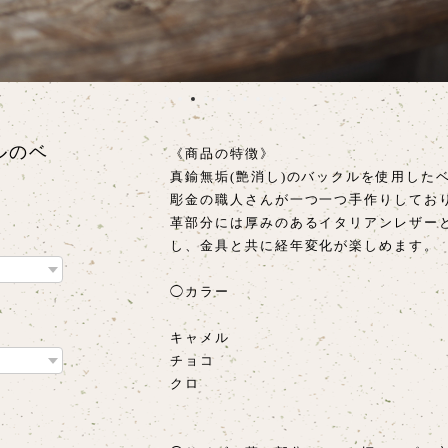
クルのベ
《商品の特徴》
真鍮無垢(艶消し)のバックルを使用した
彫金の職人さんが一つ一つ手作りしてお
革部分には厚みのあるイタリアンレザー
し、金具と共に経年変化が楽しめます。
◯カラー
キャメル
チョコ
クロ