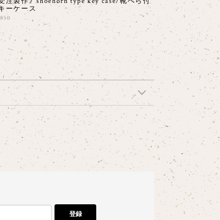
受注製作》shoehorn type key case/靴べら付
キーケース
,850
登録