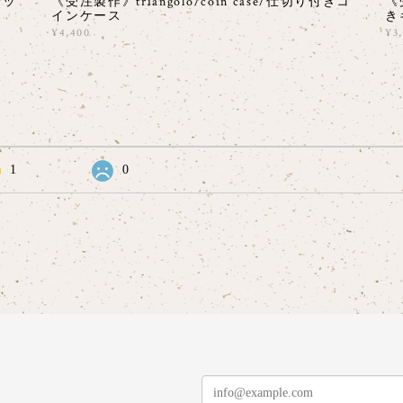
ナッ
《受注製作》triangolo/coin case/仕切り付きコ
《
インケース
き
¥4,400
¥3
1
0