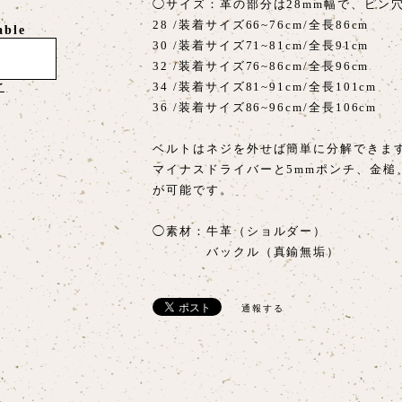
◯サイズ：革の部分は28mm幅で、ピン
28 /装着サイズ66~76cm/全長86cm
able
30 /装着サイズ71~81cm/全長91cm
32 /装着サイズ76~86cm/全長96cm
34 /装着サイズ81~91cm/全長101cm
け
36 /装着サイズ86~96cm/全長106cm
ベルトはネジを外せば簡単に分解できま
マイナスドライバーと5mmポンチ、金槌
が可能です。
◯素材：牛革（ショルダー）
バックル（真鍮無垢）
通報する