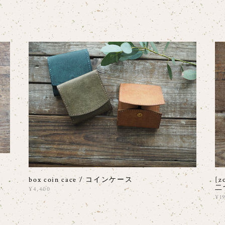
box coin cace / コインケース
[
二
¥4,400
¥1