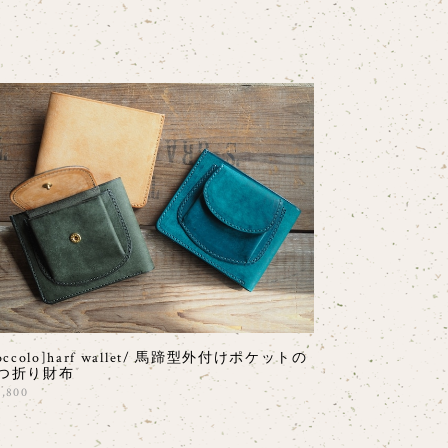
zoccolo]harf wallet/ 馬蹄型外付けポケットの
つ折り財布
9,800