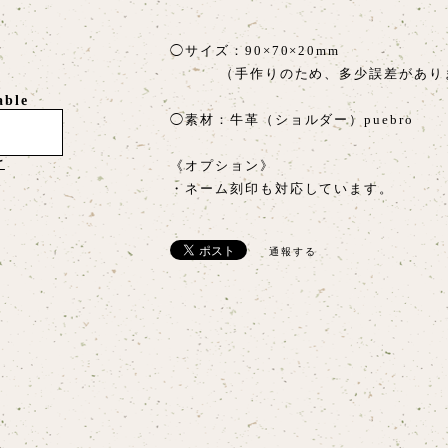
◯サイズ：90×70×20mm
（手作りのため、多少誤差があり
able
◯素材：牛革（ショルダー）puebro
け
《オプション》
・ネーム刻印も対応しています。
通報する