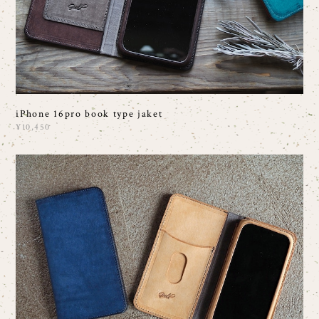
iPhone 16pro book type jaket
¥10,450