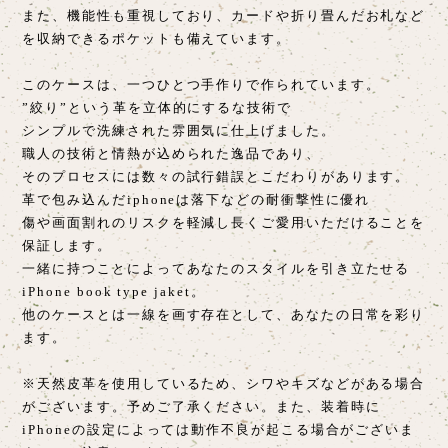
また、機能性も重視しており、カードや折り畳んだお札など
を収納できるポケットも備えています。
このケースは、一つひとつ手作りで作られています。
”絞り”という革を立体的にするな技術で
シンプルで洗練された雰囲気に仕上げました。
職人の技術と情熱が込められた逸品であり、
そのプロセスには数々の試行錯誤とこだわりがあります。
革で包み込んだiphoneは落下などの耐衝撃性に優れ
傷や画面割れのリスクを軽減し長くご愛用いただけることを
保証します。
一緒に持つことによってあなたのスタイルを引き立たせる
iPhone book type jaket。
他のケースとは一線を画す存在として、あなたの日常を彩り
ます。
※天然皮革を使用しているため、シワやキズなどがある場合
がございます。予めご了承ください。また、装着時に
iPhoneの設定によっては動作不良が起こる場合がございま