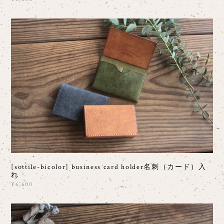
[sottile-bicolor] business card holder名刺（カード）入
れ
¥6,600