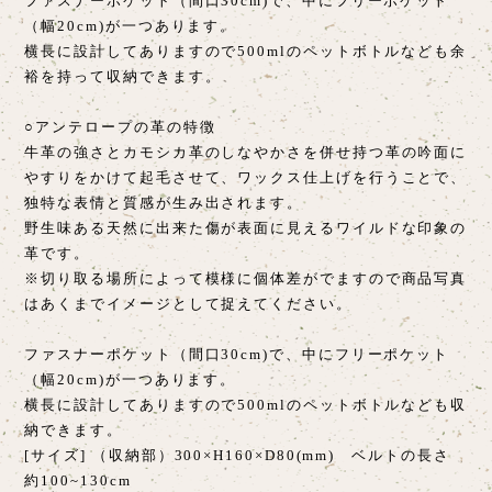
ファスナーポケット（間口30cm)で、中にフリーポケット
（幅20cm)が一つあります。
横長に設計してありますので500mlのペットボトルなども余
裕を持って収納できます。
○アンテロープの革の特徴
牛革の強さとカモシカ革のしなやかさを併せ持つ革の吟面に
やすりをかけて起毛させて、ワックス仕上げを行うことで、
独特な表情と質感が生み出されます。
野生味ある天然に出来た傷が表面に見えるワイルドな印象の
革です。
※切り取る場所によって模様に個体差がでますので商品写真
はあくまでイメージとして捉えてください。
ファスナーポケット（間口30cm)で、中にフリーポケット
（幅20cm)が一つあります。
横長に設計してありますので500mlのペットボトルなども収
納できます。
[サイズ] （収納部）300×H160×D80(mm) ベルトの長さ
約100~130cm